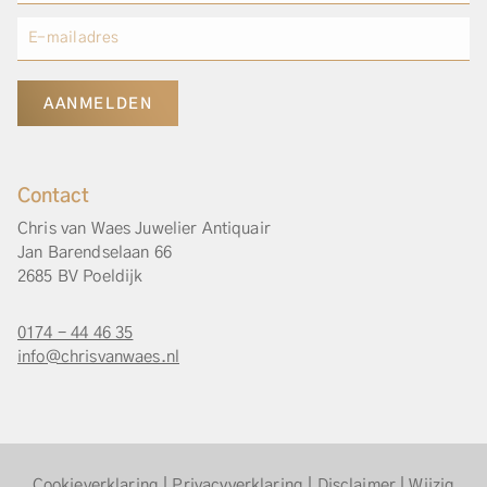
AANMELDEN
Contact
Chris van Waes Juwelier Antiquair
Jan Barendselaan 66
2685 BV Poeldijk
0174 - 44 46 35
info@chrisvanwaes.nl
Cookieverklaring
|
Privacyverklaring
|
Disclaimer
|
Wijzig