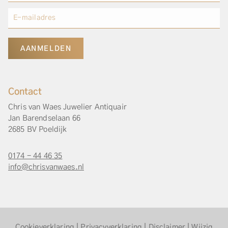
AANMELDEN
Contact
Chris van Waes Juwelier Antiquair
Jan Barendselaan 66
2685 BV Poeldijk
0174 - 44 46 35
info@chrisvanwaes.nl
Cookieverklaring
|
Privacyverklaring
|
Disclaimer
|
Wijzig